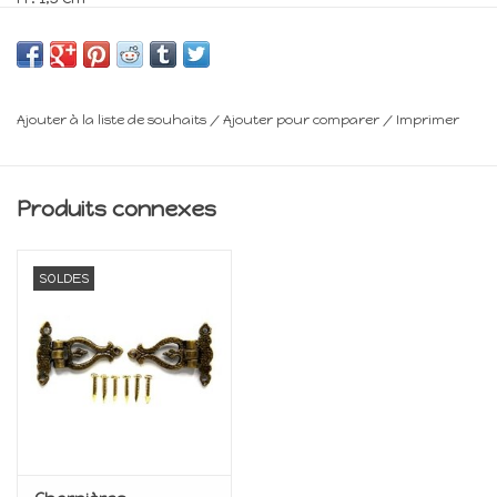
l : 0,7 cm
Min 14 ans
Ajouter à la liste de souhaits
/
Ajouter pour comparer
/
Imprimer
Produits connexes
SOLDES