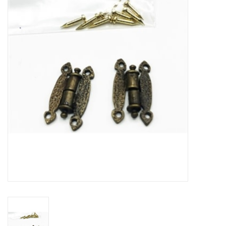
collection
1/48ème
Fournitures bricolage
Bois
Noël
1/24ème
Halloween
Vintage & Occasion