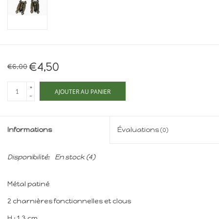
Maison de souris
miniature - The Mouse
Mansion
Cartes-cadeaux
€4,50
€6,00
Mon site
+
AJOUTER AU PANIER
-
Offres
Informations
Évaluations
(0)
New
Disponibilité:
En stock
(4)
Métal patiné
2 charnières fonctionnelles et clous
H : 1,3 cm