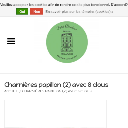
Veuillez accepter les cookies afin de rendre ce site plus fonctionnel. D'accord?
0 Articles - €0,00
Oui
Non
En savoir plus sur les témoins (cookies) »
Accueil
Maisons, vitrines & kits
Meubles
Miniatures/Accessoires
Charnières papillon (2) avec 8 clous
ACCUEIL
/
CHARNIÈRES PAPILLON (2) AVEC 8 CLOUS
Electricité
DIY
Pièces uniques & objets de