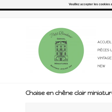
Veuillez accepter les cookies 
Congés d'été : les commandes continuent d'être expédiées pen
ACCUEIL
PIÈCES 
VINTAGE
NEW
Chaise en chêne clair miniatur