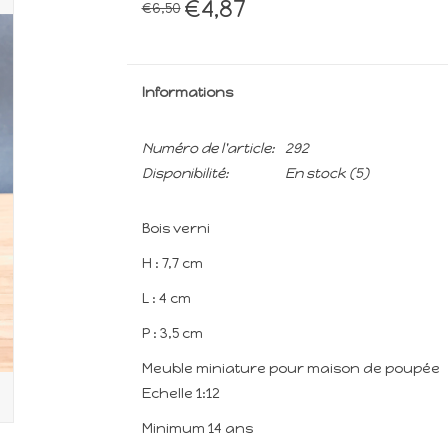
€4,87
€6,50
Informations
Numéro de l'article:
292
Disponibilité:
En stock
(5)
Bois verni
H : 7,7 cm
L : 4 cm
P : 3,5 cm
Meuble miniature pour maison de poupée
Echelle 1:12
Minimum 14 ans