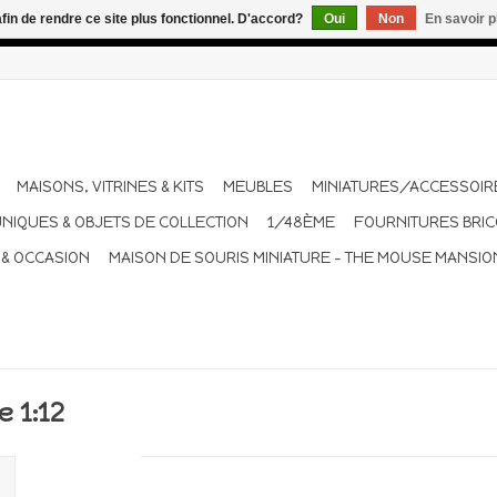
afin de rendre ce site plus fonctionnel. D'accord?
Oui
Non
En savoir p
dant les vacances. Les envois sont effectués une à deux fois pa
MAISONS, VITRINES & KITS
MEUBLES
MINIATURES/ACCESSOIR
UNIQUES & OBJETS DE COLLECTION
1/48ÈME
FOURNITURES BRI
 & OCCASION
MAISON DE SOURIS MINIATURE - THE MOUSE MANSIO
e 1:12