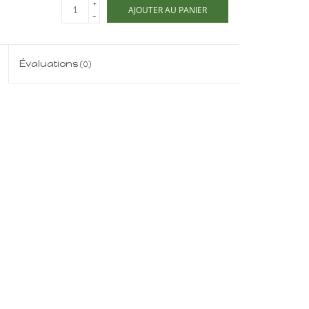
+
AJOUTER AU PANIER
-
Évaluations
(0)