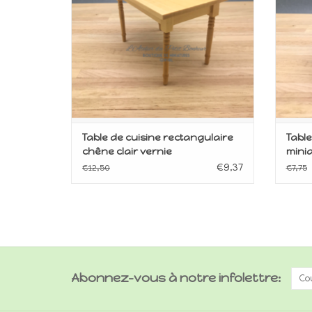
Table de cuisine rectangulaire
Table
chêne clair vernie
minia
€9,37
€12,50
€7,75
Abonnez-vous à notre infolettre: