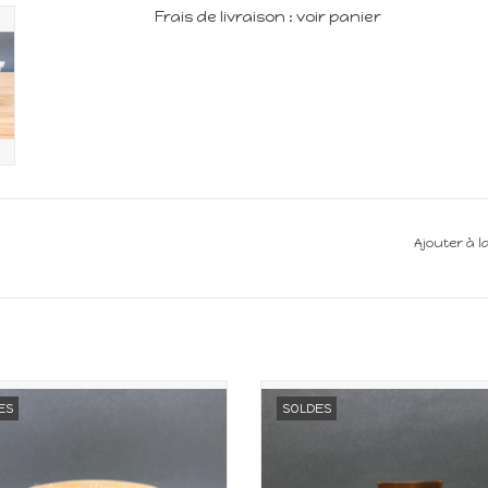
Frais de livraison : voir panier
Ajouter à l
uble pour maison de poupée
Meuble miniature pour maiso
ES
SOLDES
Echelle 1:12
poupée
Echelle 1:12
AJOUTER AU PANIER
AJOUTER AU PANIER