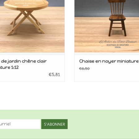
 de jardin chêne clair
Chaise en noyer miniature 
ture 1:12
€6,50
€5,81
S'ABONNER