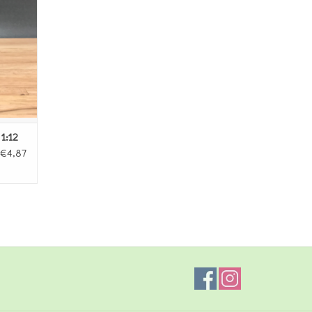
1:12
€4,87