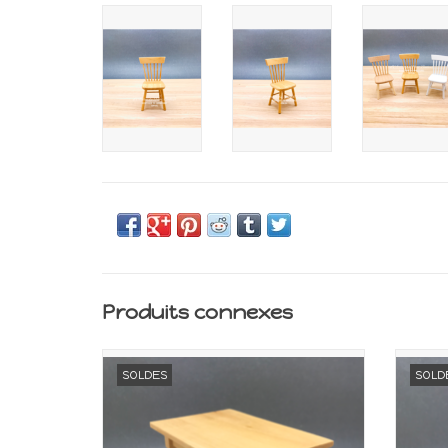
Produits connexes
Meuble miniature pour maison de
Me
SOLDES
SOLD
poupée
Echelle 1:12
AJOUTER AU PANIER