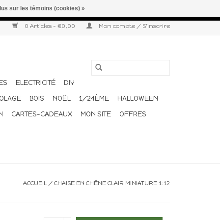
lus sur les témoins (cookies) »
r semaine. Merci pour votre compréhension et votre confiance.
0 Articles - €0,00
Mon compte / S'inscrire
ES
ELECTRICITÉ
DIY
COLAGE
BOIS
NOËL
1/24ÈME
HALLOWEEN
N
CARTES-CADEAUX
MON SITE
OFFRES
ACCUEIL
/
CHAISE EN CHÊNE CLAIR MINIATURE 1:12