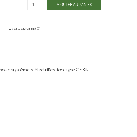
+
AJOUTER AU PANIER
-
Évaluations
(0)
ur système d'électrification type Cir Kit