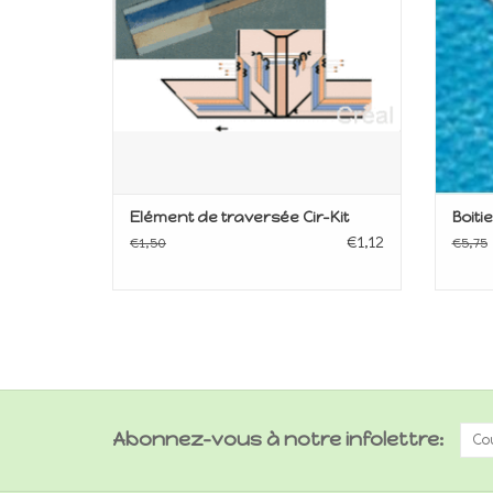
Elément de traversée Cir-Kit
Boiti
€1,12
€1,50
€5,75
Abonnez-vous à notre infolettre: