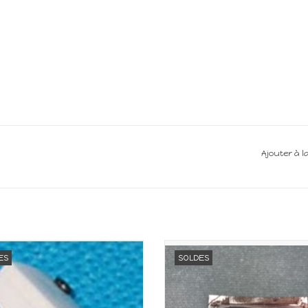
Ajouter à l
el électrique 12V pour maison de
Matériel électrique 12V pour ma
ES
SOLDES
poupée
poupée
Echelle 1:12
Echelle 1:12
AJOUTER AU PANIER
AJOUTER AU PANIER