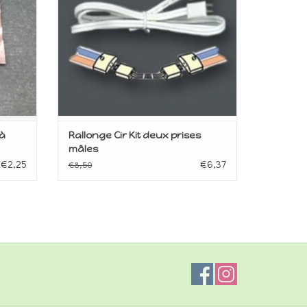
 à
Rallonge Cir Kit deux prises
mâles
€2,25
€6,37
€8,50