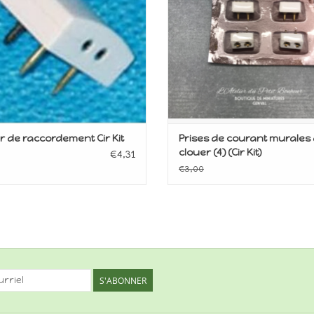
er de raccordement Cir Kit
Prises de courant murales
clouer (4) (Cir Kit)
€4,31
€3,00
S'ABONNER