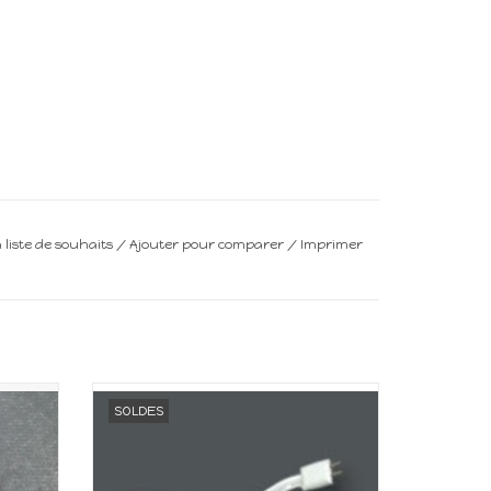
a liste de souhaits
/
Ajouter pour comparer
/
Imprimer
ison de
Matériel électrique 12V pour maison de
SOLDES
poupée
Echelle 1:12
AJOUTER AU PANIER