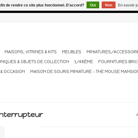
afin de rendre ce site plus fonctionnel. D'accord?
Oui
Non
En savoir p
dant les vacances. Les envois sont effectués une à deux fois pa
MAISONS, VITRINES & KITS
MEUBLES
MINIATURES/ACCESSOIR
UNIQUES & OBJETS DE COLLECTION
1/48ÈME
FOURNITURES BRI
 & OCCASION
MAISON DE SOURIS MINIATURE - THE MOUSE MANSIO
interrupteur