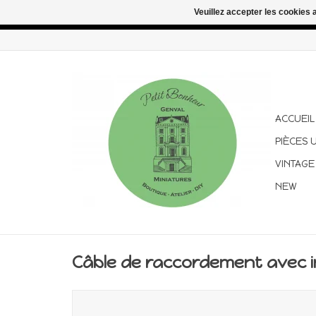
Veuillez accepter les cookies 
Congés d'été : les commandes continuent d'être expédiées pen
ACCUEIL
PIÈCES 
VINTAGE
NEW
Câble de raccordement avec 