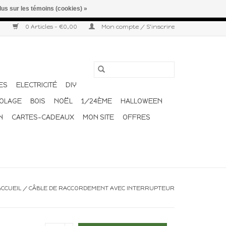
lus sur les témoins (cookies) »
r semaine. Merci pour votre compréhension et votre confiance.
0 Articles - €0,00
Mon compte / S'inscrire
ES
ELECTRICITÉ
DIY
COLAGE
BOIS
NOËL
1/24ÈME
HALLOWEEN
N
CARTES-CADEAUX
MON SITE
OFFRES
ACCUEIL
/
CÂBLE DE RACCORDEMENT AVEC INTERRUPTEUR