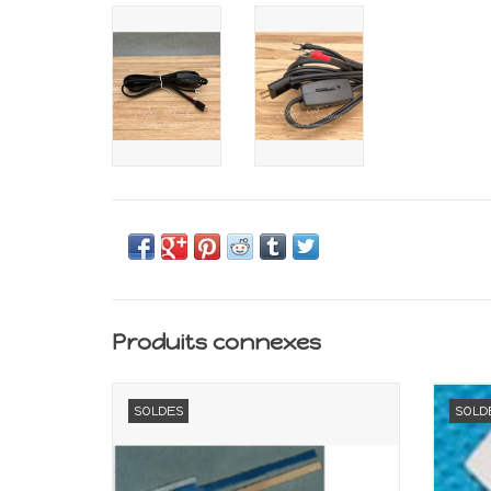
Produits connexes
Matériel électrique 12V pour maison de
Matéri
SOLDES
SOLD
poupée
Echelle 1:12
AJOUTER AU PANIER