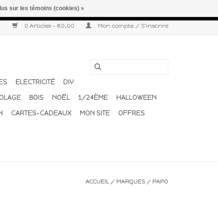
lus sur les témoins (cookies) »
r semaine. Merci pour votre compréhension et votre confiance.
0 Articles - €0,00
Mon compte / S'inscrire
ES
ELECTRICITÉ
DIY
COLAGE
BOIS
NOËL
1/24ÈME
HALLOWEEN
N
CARTES-CADEAUX
MON SITE
OFFRES
ACCUEIL
/
MARQUES
/
PAPO