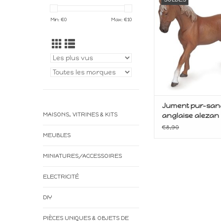
AJOUTER AU P
Min: €
0
Max: €
10
Jument pur-san
MAISONS, VITRINES & KITS
anglaise alezan
€8,90
MEUBLES
MINIATURES/ACCESSOIRES
ELECTRICITÉ
DIY
PIÈCES UNIQUES & OBJETS DE