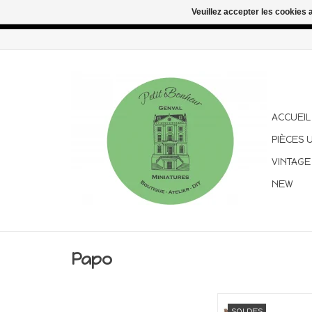
Veuillez accepter les cookies 
Congés d'été : les commandes continuent d'être expédiées pen
ACCUEIL
PIÈCES 
VINTAGE
NEW
Papo
Figurine che
SOLDES