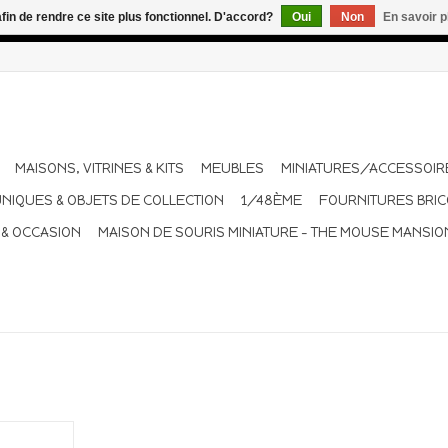
afin de rendre ce site plus fonctionnel. D'accord?
Oui
Non
En savoir p
dant les vacances. Les envois sont effectués une à deux fois pa
MAISONS, VITRINES & KITS
MEUBLES
MINIATURES/ACCESSOIR
UNIQUES & OBJETS DE COLLECTION
1/48ÈME
FOURNITURES BRI
 & OCCASION
MAISON DE SOURIS MINIATURE - THE MOUSE MANSIO
val