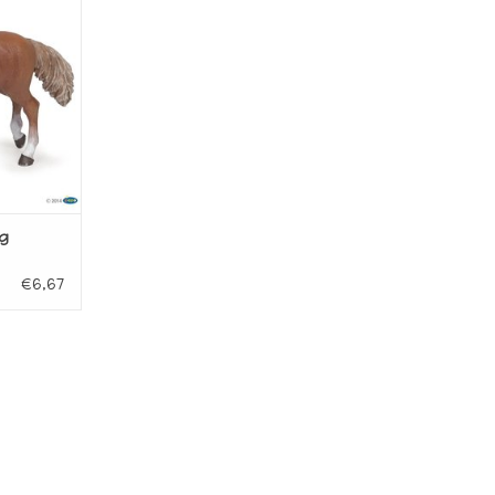
ANIER
g
€6,67