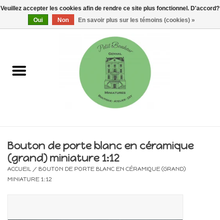
Veuillez accepter les cookies afin de rendre ce site plus fonctionnel. D'accord?
0 Articles - €0,00
Oui
Non
En savoir plus sur les témoins (cookies) »
Accueil
Maisons, vitrines & kits
Meubles
Miniatures/Accessoires
Bouton de porte blanc en céramique
(grand) miniature 1:12
Electricité
ACCUEIL
/
BOUTON DE PORTE BLANC EN CÉRAMIQUE (GRAND)
MINIATURE 1:12
DIY
Pièces uniques & objets de