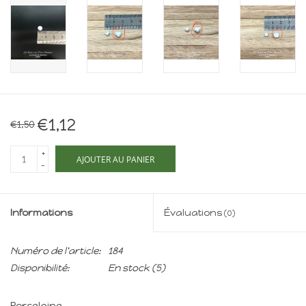
Maison de souris
miniature - The Mouse
Mansion
Cartes-cadeaux
Mon site
€1,12
€1,50
+
Offres
AJOUTER AU PANIER
-
New
Informations
Évaluations
(0)
Numéro de l'article:
184
Disponibilité:
En stock
(5)
Porcelaine