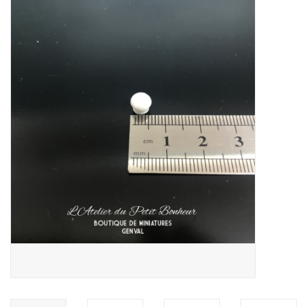
collection
1/48ème
Fournitures bricolage
Bois
Noël
1/24ème
Halloween
Vintage & Occasion