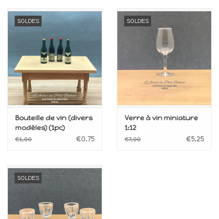
SOLDES
SOLDES
Bouteille de vin (divers
Verre à vin miniature
modèles) (1pc)
1:12
miniature
€0,75
€5,25
€1,00
€7,00
SOLDES