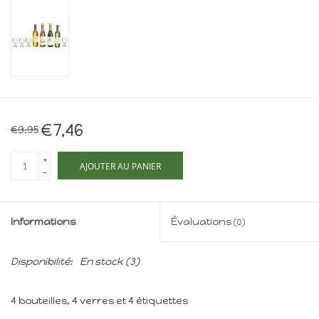
Maison de souris
miniature - The Mouse
Mansion
Cartes-cadeaux
Mon site
€7,46
€9,95
+
Offres
AJOUTER AU PANIER
-
New
Informations
Évaluations
(0)
Disponibilité:
En stock
(3)
4 bouteilles, 4 verres et 4 étiquettes