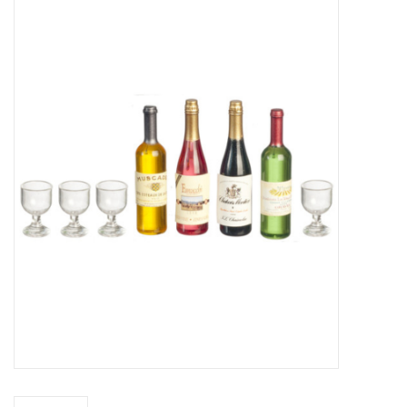
collection
1/48ème
Fournitures bricolage
Bois
Noël
1/24ème
Halloween
Vintage & Occasion