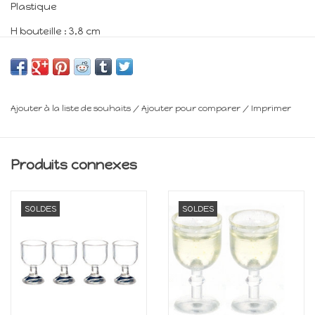
Plastique
H bouteille : 3,8 cm
H verre : 1,5 cm
Minimum 14 ans
Ajouter à la liste de souhaits
/
Ajouter pour comparer
/
Imprimer
Frais de livraison : voir panier
Produits connexes
SOLDES
SOLDES