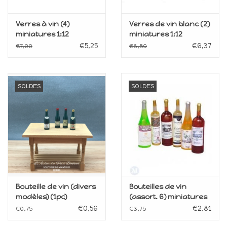
Verres à vin (4)
Verres de vin blanc (2)
miniatures 1:12
miniatures 1:12
€5,25
€6,37
€7,00
€8,50
SOLDES
SOLDES
Bouteille de vin (divers
Bouteilles de vin
modèles) (1pc)
(assort. 6) miniatures
miniature
€0,56
€2,81
€0,75
€3,75