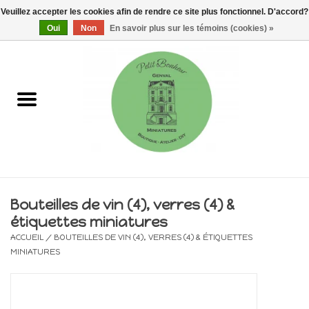
Veuillez accepter les cookies afin de rendre ce site plus fonctionnel. D'accord?
0 Articles - €0,00
Oui
Non
En savoir plus sur les témoins (cookies) »
Accueil
Maisons, vitrines & kits
Meubles
Miniatures/Accessoires
Bouteilles de vin (4), verres (4) &
étiquettes miniatures
Electricité
ACCUEIL
/
BOUTEILLES DE VIN (4), VERRES (4) & ÉTIQUETTES
MINIATURES
DIY
Pièces uniques & objets de