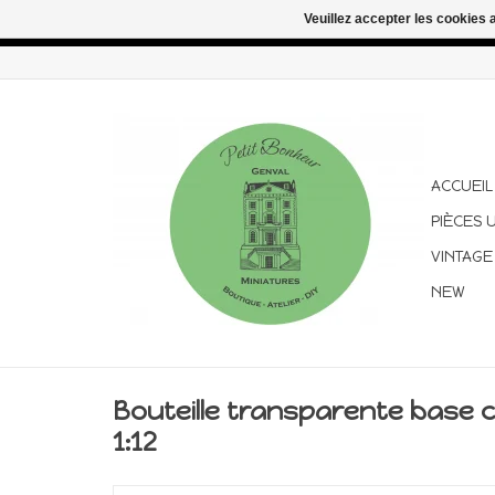
Veuillez accepter les cookies 
Congés d'été : les commandes continuent d'être expédiées pen
ACCUEIL
PIÈCES 
VINTAGE
NEW
Bouteille transparente base 
1:12