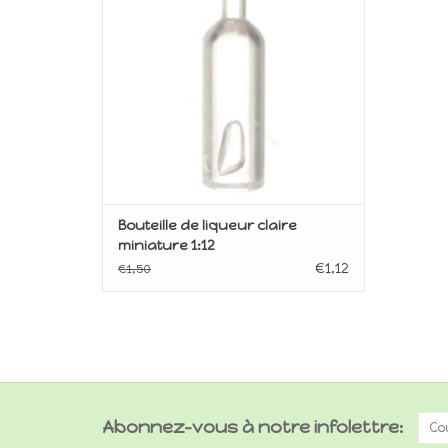
Bouteille de liqueur claire
miniature 1:12
€1,12
€1,50
Abonnez-vous à notre infolettre: