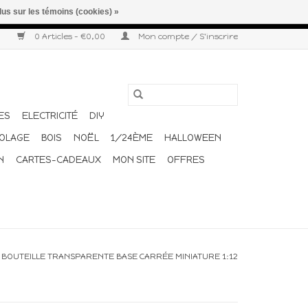
lus sur les témoins (cookies) »
r semaine. Merci pour votre compréhension et votre confiance.
0 Articles - €0,00
Mon compte / S'inscrire
ES
ELECTRICITÉ
DIY
COLAGE
BOIS
NOËL
1/24ÈME
HALLOWEEN
N
CARTES-CADEAUX
MON SITE
OFFRES
/
BOUTEILLE TRANSPARENTE BASE CARRÉE MINIATURE 1:12