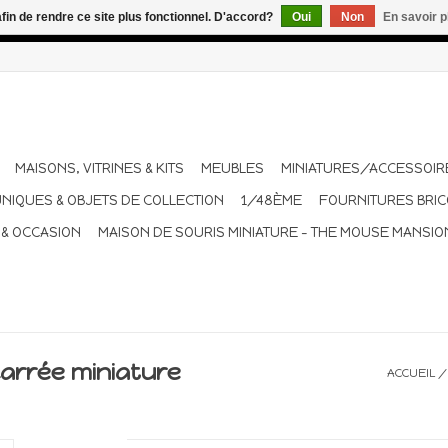
afin de rendre ce site plus fonctionnel. D'accord?
Oui
Non
En savoir p
dant les vacances. Les envois sont effectués une à deux fois pa
MAISONS, VITRINES & KITS
MEUBLES
MINIATURES/ACCESSOIR
UNIQUES & OBJETS DE COLLECTION
1/48ÈME
FOURNITURES BRI
 & OCCASION
MAISON DE SOURIS MINIATURE - THE MOUSE MANSIO
carrée miniature
ACCUEIL