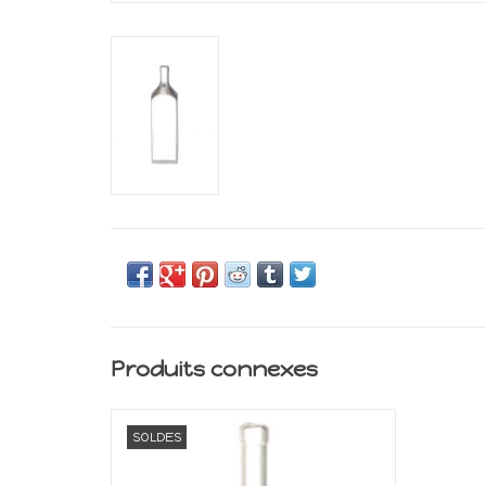
Produits connexes
Miniature pour maison de poupée
SOLDES
Echelle 1:12
AJOUTER AU PANIER