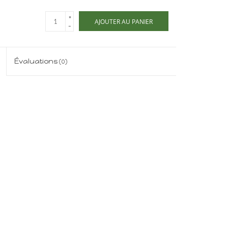
+
AJOUTER AU PANIER
-
Évaluations
(0)