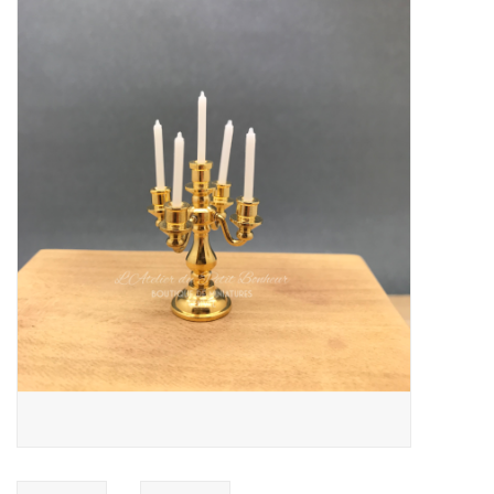
collection
1/48ème
Fournitures bricolage
Bois
Noël
1/24ème
Halloween
Vintage & Occasion