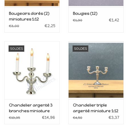
Bougeoirs dorés (2)
Bougies (12)
miniatures 1:12
€1,42
€1,90
€2,25
€3,00
SOLDES
SOLDES
Chandelier argenté 3
Chandelier triple
branches miniature
argenté miniature 1:12
1:12
€14,96
€3,37
€19,95
€4,50