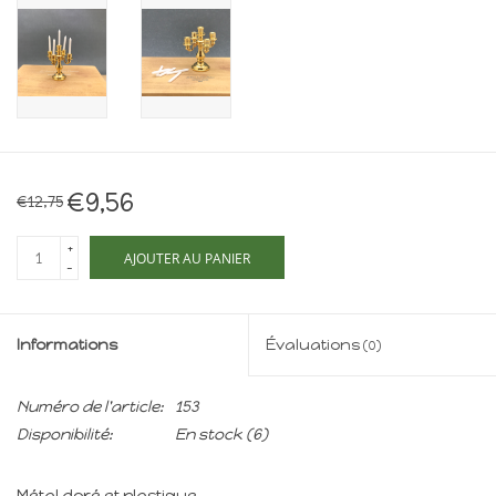
Maison de souris
miniature - The Mouse
Mansion
Cartes-cadeaux
Mon site
€9,56
€12,75
+
Offres
AJOUTER AU PANIER
-
New
Informations
Évaluations
(0)
Numéro de l'article:
153
Disponibilité:
En stock
(6)
Métal doré et plastique