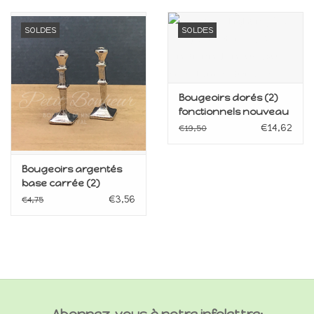
SOLDES
SOLDES
Bougeoirs dorés (2)
fonctionnels nouveau
modèle miniatures 1:12
€14,62
€19,50
Bougeoirs argentés
base carrée (2)
miniatures 1:12
€3,56
€4,75