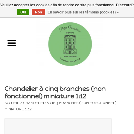
Veuillez accepter les cookies afin de rendre ce site plus fonctionnel. D'accord?
0 Articles - €0,00
Oui
Non
En savoir plus sur les témoins (cookies) »
Accueil
Maisons, vitrines & kits
Meubles
Miniatures/Accessoires
Chandelier à cinq branches (non
fonctionnel) miniature 1:12
Electricité
ACCUEIL
/
CHANDELIER À CINQ BRANCHES (NON FONCTIONNEL)
MINIATURE 1:12
DIY
Pièces uniques & objets de