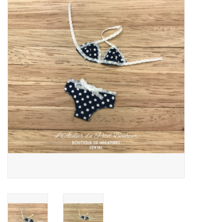
collection
1/48ème
Fournitures bricolage
Bois
Noël
1/24ème
Halloween
Vintage & Occasion