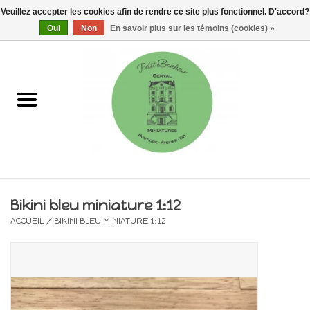
Veuillez accepter les cookies afin de rendre ce site plus fonctionnel. D'accord?
0 Articles - €0,00
Oui
Non
En savoir plus sur les témoins (cookies) »
Accueil
Maisons, vitrines & kits
Meubles
Miniatures/Accessoires
Bikini bleu miniature 1:12
ACCUEIL
/
BIKINI BLEU MINIATURE 1:12
Electricité
DIY
Pièces uniques & objets de