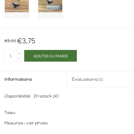
Maison de souris
miniature - The Mouse
Mansion
Cartes-cadeaux
€3,75
€5,00
Mon site
+
AJOUTER AU PANIER
-
Offres
Informations
Évaluations
(0)
New
Disponibilité:
En stock
(4)
Tissu
Mesures : voir photo