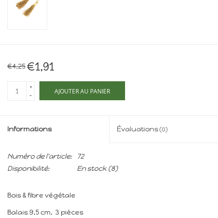
Maison de souris
miniature - The Mouse
Mansion
Cartes-cadeaux
€1,91
€4,25
Mon site
+
AJOUTER AU PANIER
-
Offres
Informations
Évaluations
(0)
New
Numéro de l'article:
72
Disponibilité:
En stock
(8)
Bois & fibre végétale
Balais 9,5 cm, 3 pièces