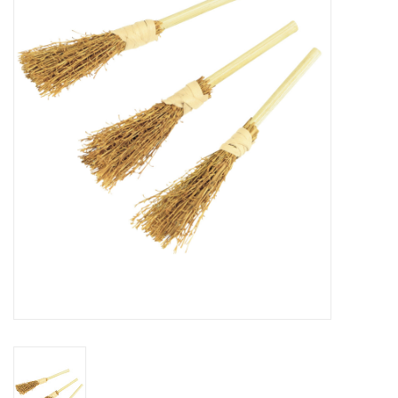
collection
1/48ème
Fournitures bricolage
Bois
Noël
1/24ème
Halloween
Vintage & Occasion