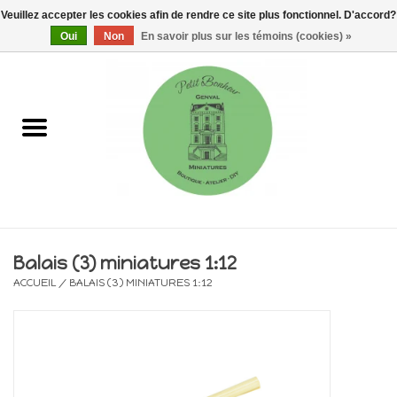
Veuillez accepter les cookies afin de rendre ce site plus fonctionnel. D'accord?
0 Articles - €0,00
Oui
Non
En savoir plus sur les témoins (cookies) »
Accueil
Maisons, vitrines & kits
Meubles
Miniatures/Accessoires
Balais (3) miniatures 1:12
ACCUEIL
/
BALAIS (3) MINIATURES 1:12
Electricité
DIY
Pièces uniques & objets de