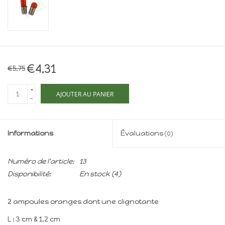
Maison de souris
miniature - The Mouse
Mansion
Cartes-cadeaux
€4,31
€5,75
Mon site
+
AJOUTER AU PANIER
-
Offres
Informations
Évaluations
(0)
New
Numéro de l'article:
13
Disponibilité:
En stock
(4)
2 ampoules oranges dont une clignotante
L : 3 cm & 1,2 cm