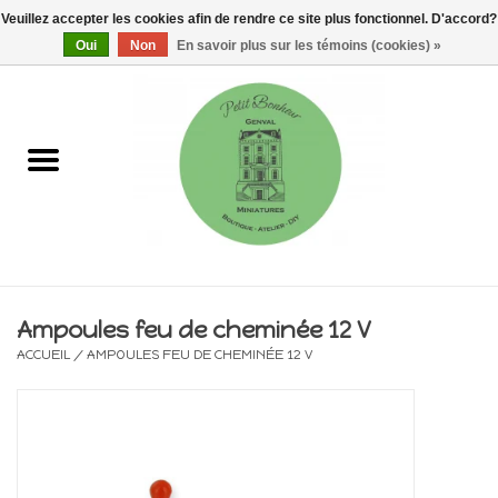
Veuillez accepter les cookies afin de rendre ce site plus fonctionnel. D'accord?
0 Articles - €0,00
Oui
Non
En savoir plus sur les témoins (cookies) »
Accueil
Maisons, vitrines & kits
Meubles
Miniatures/Accessoires
Ampoules feu de cheminée 12 V
ACCUEIL
/
AMPOULES FEU DE CHEMINÉE 12 V
Electricité
DIY
Pièces uniques & objets de