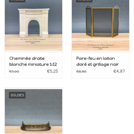
Cheminée droite
Pare-feu en laiton
blanche miniature 1:12
doré et grillage noir
miniature 1:12
€5,25
€4,87
€7,00
€6,50
SOLDES