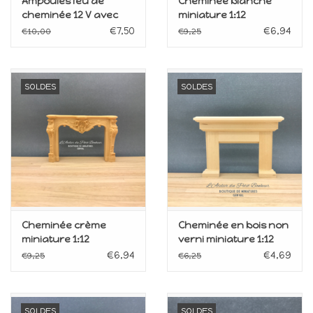
Ampoules feu de
Cheminée blanche
cheminée 12 V avec
miniature 1:12
prise mâle
€7,50
€6,94
€10,00
€9,25
SOLDES
SOLDES
Cheminée crème
Cheminée en bois non
miniature 1:12
verni miniature 1:12
€6,94
€4,69
€9,25
€6,25
SOLDES
SOLDES