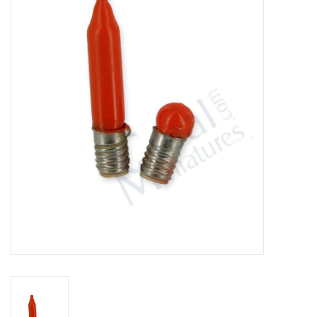
collection
1/48ème
Fournitures bricolage
Bois
Noël
1/24ème
Halloween
Vintage & Occasion