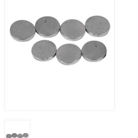
collection
1/48ème
Fournitures bricolage
Bois
Noël
1/24ème
Halloween
Vintage & Occasion