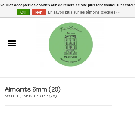
Veuillez accepter les cookies afin de rendre ce site plus fonctionnel. D'accord?
0 Articles - €0,00
Oui
Non
En savoir plus sur les témoins (cookies) »
Accueil
Maisons, vitrines & kits
Meubles
Miniatures/Accessoires
Aimants 6mm (20)
ACCUEIL
/
AIMANTS 6MM (20)
Electricité
DIY
Pièces uniques & objets de