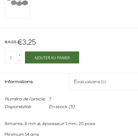
Maison de souris
miniature - The Mouse
Mansion
Cartes-cadeaux
€3,25
€4,65
Mon site
+
AJOUTER AU PANIER
-
Offres
Informations
Évaluations
(0)
New
Numéro de l'article:
7
Disponibilité:
En stock
(5)
Aimants, 6 mm ø, épaisseur 1 mm, 20 pces
Minimum 14 ans