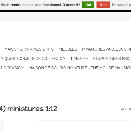
afin de rendre ce site plus fonctionnel. D'accord?
Oui
Non
En savoir p
dant les vacances. Les envois sont effectués une à deux fois pa
MAISONS, VITRINES & KITS
MEUBLES
MINIATURES/ACCESSOIR
UNIQUES & OBJETS DE COLLECTION
1/48ÈME
FOURNITURES BRI
 & OCCASION
MAISON DE SOURIS MINIATURE - THE MOUSE MANSIO
4) miniatures 1:12
ACCU