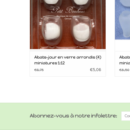
Abats-jour en verre arrondis (4)
Abats
miniatures 1:12
minia
€5,06
€6,75
€8,50
Abonnez-vous à notre infolettre: