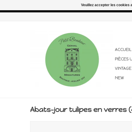
Veuillez accepter les cookies 
Congés d'été : les commandes continuent d'être expédiées pen
ACCUEIL
PIÈCES 
VINTAGE
NEW
Abats-jour tulipes en verres (