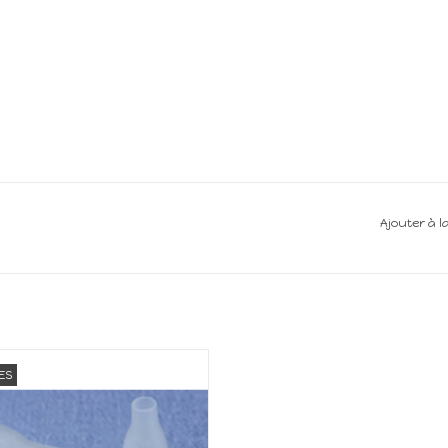
Ajouter à l
riel électrique pour maison de
ES
poupée
AJOUTER AU PANIER