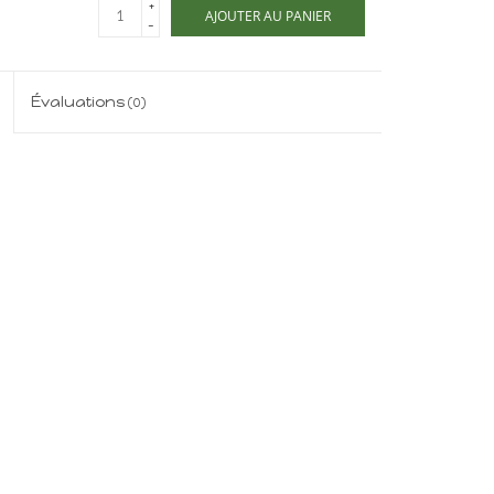
+
AJOUTER AU PANIER
-
Évaluations
(0)