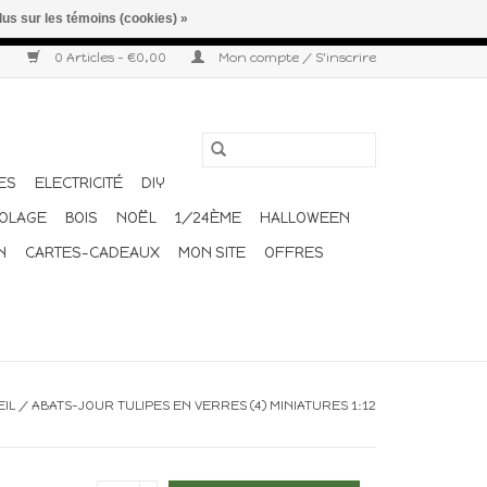
lus sur les témoins (cookies) »
r semaine. Merci pour votre compréhension et votre confiance.
0 Articles - €0,00
Mon compte / S'inscrire
ES
ELECTRICITÉ
DIY
COLAGE
BOIS
NOËL
1/24ÈME
HALLOWEEN
N
CARTES-CADEAUX
MON SITE
OFFRES
EIL
/
ABATS-JOUR TULIPES EN VERRES (4) MINIATURES 1:12