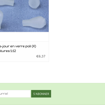
-jour en verre poli (4)
tures 1:12
€6,37
S'ABONNER