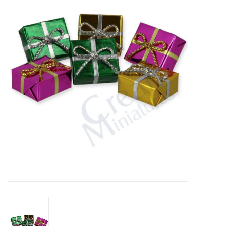
collection
1/48ème
Fournitures bricolage
Bois
Noël
1/24ème
Halloween
Vintage & Occasion