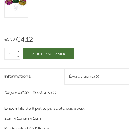
Maison de souris
miniature - The Mouse
Mansion
Cartes-cadeaux
€4,12
€5,50
Mon site
+
AJOUTER AU PANIER
-
Offres
Informations
Évaluations
(0)
New
Disponibilité:
En stock
(1)
Ensemble de 6 petits paquets cadeaux
2cm x 1,5 cm x 1cm
Papier plastifié & ficelle