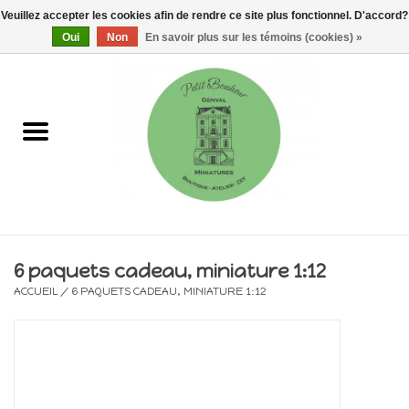
Veuillez accepter les cookies afin de rendre ce site plus fonctionnel. D'accord?
0 Articles - €0,00
Oui
Non
En savoir plus sur les témoins (cookies) »
Accueil
Maisons, vitrines & kits
Meubles
Miniatures/Accessoires
6 paquets cadeau, miniature 1:12
ACCUEIL
/
6 PAQUETS CADEAU, MINIATURE 1:12
Electricité
DIY
Pièces uniques & objets de