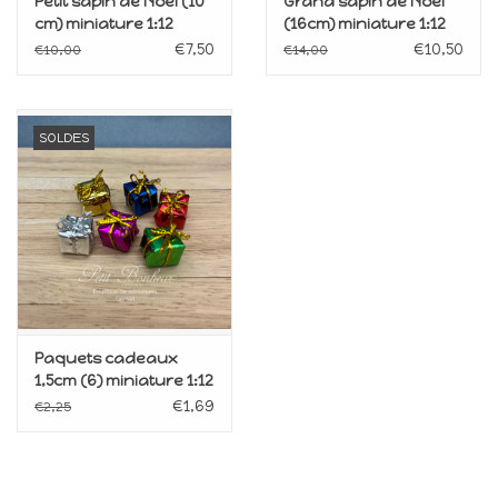
Petit sapin de Noël (10
Grand sapin de Noël
cm) miniature 1:12
(16cm) miniature 1:12
€7,50
€10,50
€10,00
€14,00
SOLDES
Paquets cadeaux
1,5cm (6) miniature 1:12
€1,69
€2,25